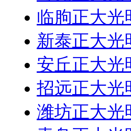
临朐正大光
新泰正大光
安丘正大光
招远正大光
潍坊正大光