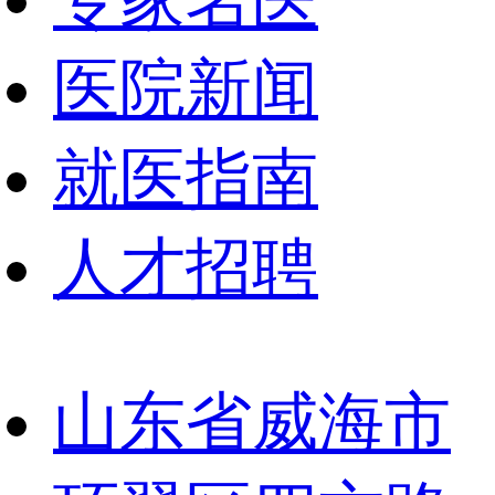
医院新闻
就医指南
人才招聘
山东省威海市