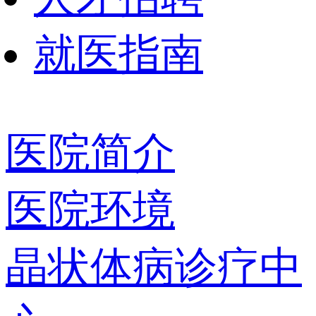
就医指南
医院简介
医院环境
晶状体病诊疗中