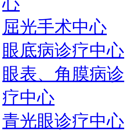
心
屈光手术中心
眼底病诊疗中心
眼表、角膜病诊
疗中心
青光眼诊疗中心