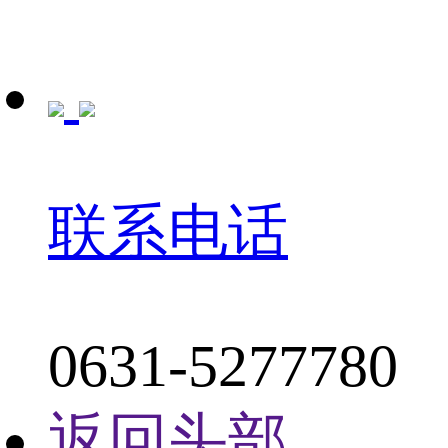
联系电话
0631-5277780
返回头部